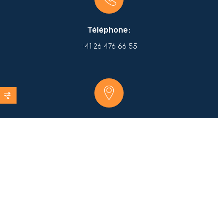
Téléphone:
+41 26 476 66 55
Localisation:
Route du Centre 31, 1782 Belfaux
Rue de Gruyères 21, 1630 Bulle
Email: